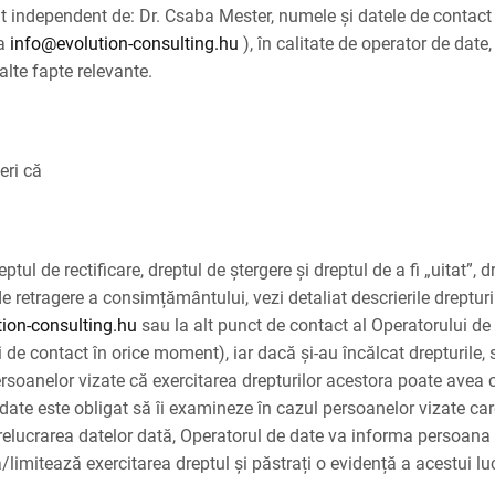
tat independent de: Dr. Csaba Mester, numele
ș
i datele de contact 
la
info@evolution-consulting.hu
), în calitate de operator de date
alte fapte relevante.
eri că
tul de rectificare, dreptul de ștergere și dreptul de a fi „uitat”, 
 de retragere a consimțământului, vezi detaliat descrierile drepturi
ion-consulting.hu
sau la alt punct de contact al Operatorului d
i de contact în orice moment), iar dacă și-au încălcat drepturile,
rsoanelor vizate că exercitarea drepturilor acestora poate avea co
 date este obligat să îi examineze în cazul persoanelor vizate care
relucrarea datelor dată, Operatorul de date va informa persoana v
/limitează exercitarea dreptul și păstrați o evidență a acestui lu