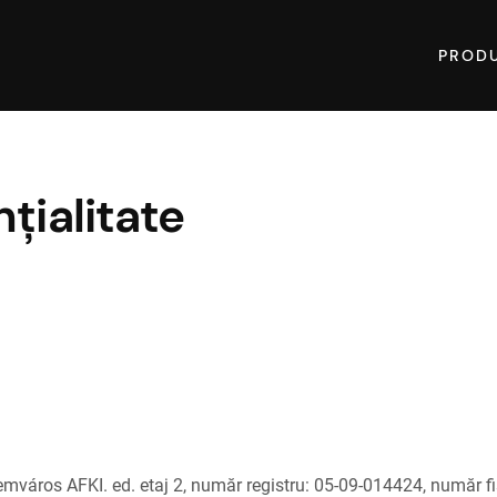
PROD
țialitate
temváros AFKI. ed. etaj 2, număr registru: 05-09-014424, număr 