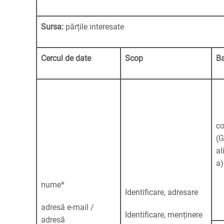
Sursa:
părțile interesate
Cercul de date
Scop
Ba
c
(G
al
a)
nume*
Identificare, adresare
adresă e-mail /
Identificare, menținere
adresă