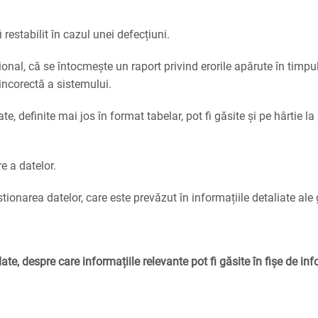
estabilit în cazul unei defecțiuni.
nal, că se întocmește un raport privind erorile apărute în timpul
incorectă a sistemului.
ate, definite mai jos în format tabelar, pot fi găsite și pe hârtie l
e a datelor.
stionarea datelor, care este prevăzut în informațiile detaliate ale 
te, despre care informațiile relevante pot fi găsite în fișe de i