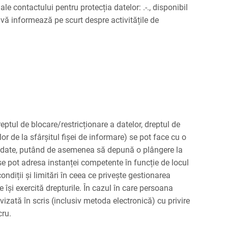
ale contactului pentru protecția datelor: .-., disponibil
, vă informează pe scurt despre activitățile de
dreptul de blocare/restricționare a datelor, dreptul de
lor de la sfârșitul fișei de informare) se pot face cu o
e date, putând de asemenea să depună o plângere la
 se pot adresa instanței competente în funcție de locul
ndiții și limitări în ceea ce privește gestionarea
 își exercită drepturile. În cazul în care persoana
izată în scris (inclusiv metoda electronică) cu privire
cru.