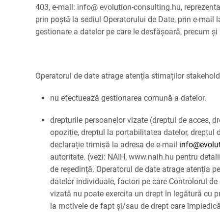
403, e-mail: info@ evolution-consulting.hu, reprezen
prin poștă la sediul Operatorului de Date, prin e-mail 
gestionare a datelor pe care le desfășoară, precum și 
Operatorul de date atrage atenția stimaților stakehold
nu efectuează gestionarea comună a datelor.
drepturile persoanelor vizate (dreptul de acces, drep
opoziție, dreptul la portabilitatea datelor, dreptul
declarație trimisă la adresa de e-mail
info@evolut
autoritate. (vezi: NAIH, www.naih.hu pentru detali
de reședință. Operatorul de date atrage atenția pe
datelor individuale, factori pe care Controlorul de
vizată nu poate exercita un drept în legătură cu p
la motivele de fapt și/sau de drept care împiedică